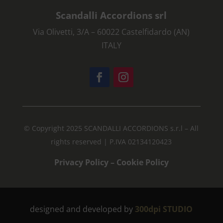
Scandalli Accordions srl
Via Olivetti, 3/A – 60022 Castelfidardo (AN)
ITALY
© Copyright 2025 SCANDALLI ACCORDIONS s.r.l – All
rights reserved | P.IVA 02134120423
Privacy Policy
–
Cookie Policy
designed and developed by
300dpi STUDIO