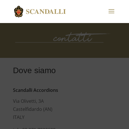
Dove siamo
Scandalli Accordions
Via Olivetti, 3A
Castelfidardo (AN)
ITALY