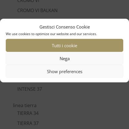
CROMO VI
CROMO VI BALKAN
CROMO SUPERIOR BALKAN
Gestisci Consenso Cookie
BALKAN JUNIOR
We use cookies to optimize our website and our services.
Tutti i cookie
linea groove
GROOVE
Nega
linea intense
Show preferences
INTENSE
INTENSE 37
linea tierra
TIERRA 34
TIERRA 37