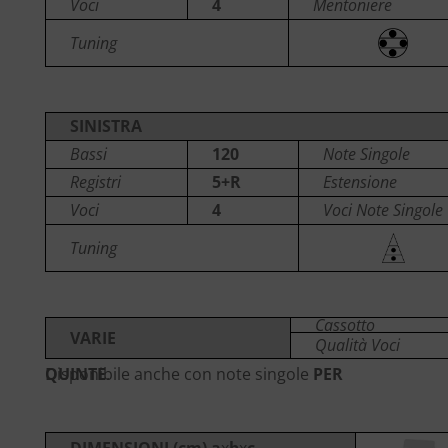
Voci
4
Mentoniere
Tuning
SINISTRA
Bassi
120
Note Singole
Registri
5+R
Estensione
Voci
4
Voci Note Singole
Tuning
Cassotto
VARIE
Qualità Voci
Disponibile anche con note singole
PER QUINTE
.
DIMENSIONI (cm) a
x
b
x
c